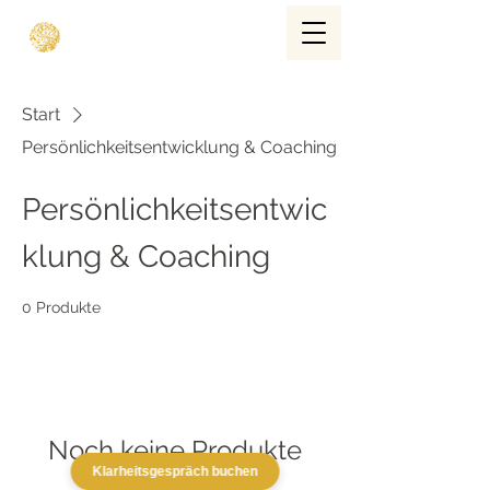
Start
Persönlichkeitsentwicklung & Coaching
Persönlichkeitsentwic
klung & Coaching
0 Produkte
Noch keine Produkte
Klarheitsgespräch buchen
vorhanden