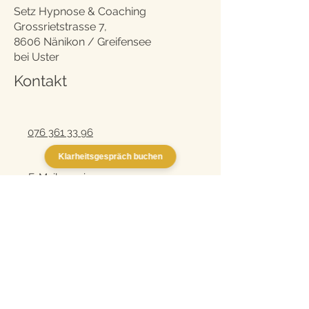
Setz Hypnose & Coaching
Grossrietstrasse 7,
8606 Nänikon / Greifensee
bei Uster
Kontakt
076 361 33 96
Klarheitsgespräch buchen
E-Mail anzeigen
Mitgliedschaften
Als dipl. Hypnosetherapeutin bin ich
Mitglied in anerkannten
Fachverbänden